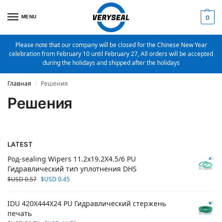
MENU
0
Please note that our company will be closed for the Chinese New Year
celebration from February 10 until February 27, All orders will be accepted
during the holidays and shipped after the holidays
Главная
Решения
/
Решения
LATEST
Род-sealing Wipers 11.2x19.2X4.5/6 PU
Гидравлический тип уплотнения DHS
$USD
0.57
$USD
0.45
IDU 420X444X24 PU Гидравлический стержень
печать