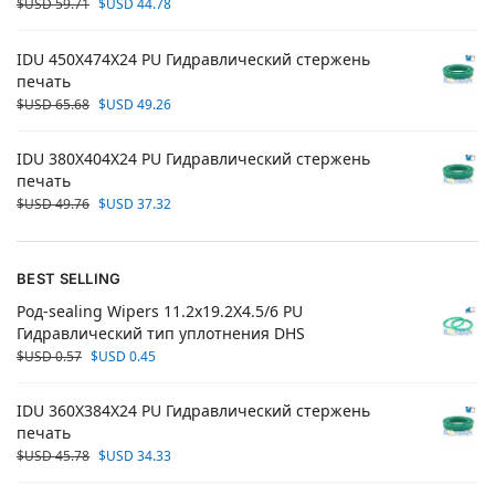
$USD
59.71
$USD
44.78
IDU 450X474X24 PU Гидравлический стержень
печать
$USD
65.68
$USD
49.26
IDU 380X404X24 PU Гидравлический стержень
печать
$USD
49.76
$USD
37.32
BEST SELLING
Род-sealing Wipers 11.2x19.2X4.5/6 PU
Гидравлический тип уплотнения DHS
$USD
0.57
$USD
0.45
IDU 360X384X24 PU Гидравлический стержень
печать
$USD
45.78
$USD
34.33